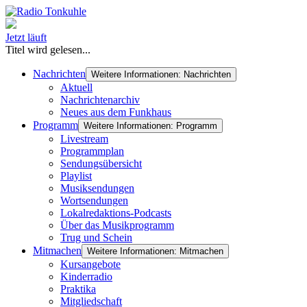
Jetzt läuft
Titel wird gelesen...
Nachrichten
Weitere Informationen: Nachrichten
Aktuell
Nachrichtenarchiv
Neues aus dem Funkhaus
Programm
Weitere Informationen: Programm
Livestream
Programmplan
Sendungsübersicht
Playlist
Musiksendungen
Wortsendungen
Lokalredaktions-Podcasts
Über das Musikprogramm
Trug und Schein
Mitmachen
Weitere Informationen: Mitmachen
Kursangebote
Kinderradio
Praktika
Mitgliedschaft