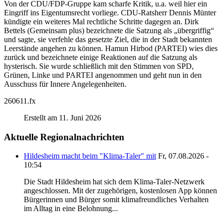
Von der CDU/FDP-Gruppe kam scharfe Kritik, u.a. weil hier ein
Eingriff ins Eigentumsrecht vorliege. CDU-Ratsherr Dennis Münter
kündigte ein weiteres Mal rechtliche Schritte dagegen an. Dirk
Bettels (Gemeinsam plus) bezeichnete die Satzung als „übergriffig“
und sagte, sie verfehle das gesetzte Ziel, die in der Stadt bekannten
Leerstände angehen zu können. Hamun Hirbod (PARTEI) wies dies
zurück und bezeichnete einige Reaktionen auf die Satzung als
hysterisch. Sie wurde schließlich mit den Stimmen von SPD,
Grünen, Linke und PARTEI angenommen und geht nun in den
Ausschuss für Innere Angelegenheiten.
260611.fx
Erstellt am 11. Juni 2026
Aktuelle Regionalnachrichten
Hildesheim macht beim "Klima-Taler" mit
Fr, 07.08.2026 -
10:54
Die Stadt Hildesheim hat sich dem Klima-Taler-Netzwerk
angeschlossen. Mit der zugehörigen, kostenlosen App können
Bürgerinnen und Bürger somit klimafreundliches Verhalten
im Alltag in eine Belohnung...