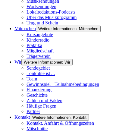
Musiksendungen
Wortsendungen
Lokalredaktions-Podcasts
Über das Musikprogramm
Trug und Schein
Mitmachen
Weitere Informationen: Mitmachen
Kursangebote
Kinderradio
Praktika
Mitgliedschaft
Trägerverein
Wir
Weitere Informationen: Wir
Sendegebiet
Tonkuhle ist ...
Team
Gewinnspiel - Teilnahmebedingungen
Finanzierung
Geschichte
Zahlen und Fakten
Häufige Fragen
Partner
Kontakt
Weitere Informationen: Kontakt
Kontakt, Anfahrt & Öffnungszeiten
Mitschnitte