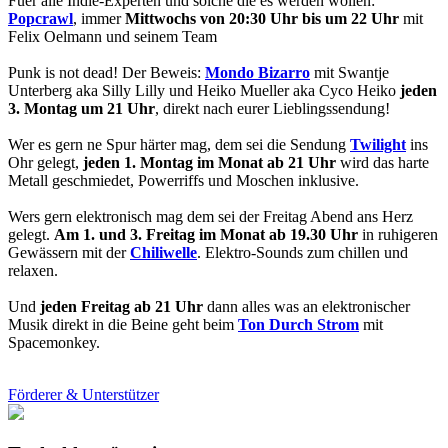
Fuer alle Indie-Experten und solche die es werden wollen:
Popcrawl
, immer
Mittwochs von 20:30 Uhr bis um 22 Uhr
mit
Felix Oelmann und seinem Team
Punk is not dead! Der Beweis:
Mondo Bizarro
mit Swantje
Unterberg aka Silly Lilly und Heiko Mueller aka Cyco Heiko
jeden
3. Montag um 21 Uhr
, direkt nach eurer Lieblingssendung!
Wer es gern ne Spur härter mag, dem sei die Sendung
Twilight
ins
Ohr gelegt,
jeden 1. Montag im Monat ab 21 Uhr
wird das harte
Metall geschmiedet, Powerriffs und Moschen inklusive.
Wers gern elektronisch mag dem sei der Freitag Abend ans Herz
gelegt.
Am 1. und 3. Freitag im Monat ab 19.30 Uhr
in ruhigeren
Gewässern mit der
Chiliwelle
. Elektro-Sounds zum chillen und
relaxen.
Und
jeden Freitag ab 21 Uhr
dann alles was an elektronischer
Musik direkt in die Beine geht beim
Ton Durch Strom
mit
Spacemonkey.
Förderer & Unterstützer