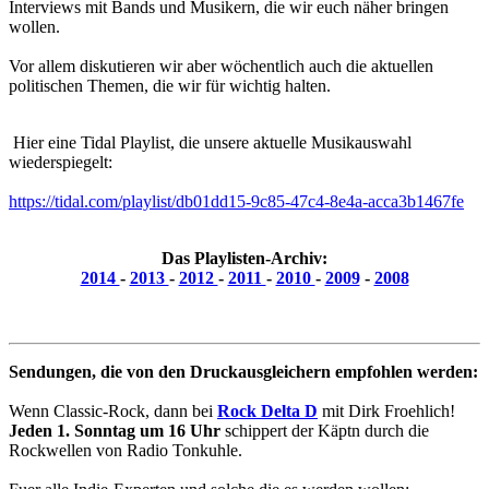
Interviews mit Bands und Musikern, die wir euch näher bringen
wollen.
Vor allem diskutieren wir aber wöchentlich auch die aktuellen
politischen Themen, die wir für wichtig halten.
Hier eine Tidal Playlist, die unsere aktuelle Musikauswahl
wiederspiegelt:
https://tidal.com/playlist/db01dd15-9c85-47c4-8e4a-acca3b1467fe
Das Playlisten-Archiv:
2014
-
2013
-
2012
-
2011
-
2010
-
2009
-
2008
Sendungen, die von den Druckausgleichern empfohlen werden:
Wenn Classic-Rock, dann bei
Rock Delta D
mit Dirk Froehlich!
Jeden 1. Sonntag um 16 Uhr
schippert der Käptn durch die
Rockwellen von Radio Tonkuhle.