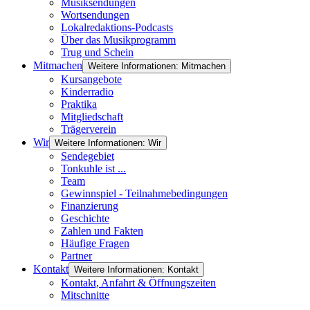
Musiksendungen
Wortsendungen
Lokalredaktions-Podcasts
Über das Musikprogramm
Trug und Schein
Mitmachen
Weitere Informationen: Mitmachen
Kursangebote
Kinderradio
Praktika
Mitgliedschaft
Trägerverein
Wir
Weitere Informationen: Wir
Sendegebiet
Tonkuhle ist ...
Team
Gewinnspiel - Teilnahmebedingungen
Finanzierung
Geschichte
Zahlen und Fakten
Häufige Fragen
Partner
Kontakt
Weitere Informationen: Kontakt
Kontakt, Anfahrt & Öffnungszeiten
Mitschnitte