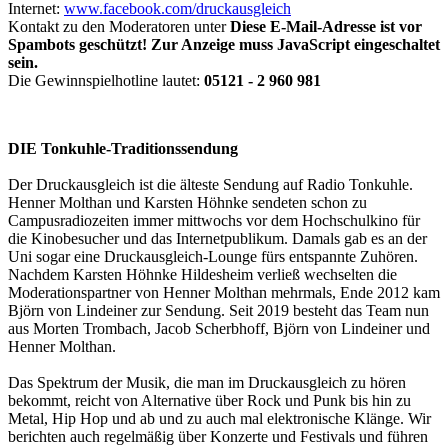
Internet:
www.facebook.com/druckausgleich
Kontakt zu den Moderatoren unter
Diese E-Mail-Adresse ist vor
Spambots geschützt! Zur Anzeige muss JavaScript eingeschaltet
sein.
Die Gewinnspielhotline lautet:
05121 - 2 960 981
DIE Tonkuhle-Traditionssendung
Der Druckausgleich ist die älteste Sendung auf Radio Tonkuhle.
Henner Molthan und Karsten Höhnke sendeten schon zu
Campusradiozeiten immer mittwochs vor dem Hochschulkino für
die Kinobesucher und das Internetpublikum. Damals gab es an der
Uni sogar eine Druckausgleich-Lounge fürs entspannte Zuhören.
Nachdem Karsten Höhnke Hildesheim verließ wechselten die
Moderationspartner von Henner Molthan mehrmals, Ende 2012 kam
Björn von Lindeiner zur Sendung. Seit 2019 besteht das Team nun
aus Morten Trombach, Jacob Scherbhoff, Björn von Lindeiner und
Henner Molthan.
Das Spektrum der Musik, die man im Druckausgleich zu hören
bekommt, reicht von Alternative über Rock und Punk bis hin zu
Metal, Hip Hop und ab und zu auch mal elektronische Klänge. Wir
berichten auch regelmäßig über Konzerte und Festivals und führen