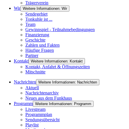
Trägerverein
Wir
Weitere Informationen: Wir
Sendegebiet
Tonkuhle ist ...
Team
Gewinnspiel - Teilnahmebedingungen
Finanzierung
Geschichte
Zahlen und Fakten
Häufige Fragen
Partner
Kontakt
Weitere Informationen: Kontakt
Kontakt, Anfahrt & Öffnungszeiten
Mitschnitte
Nachrichten
Weitere Informationen: Nachrichten
Aktuell
Nachrichtenarchiv
Neues aus dem Funkhaus
Programm
Weitere Informationen: Programm
Livestream
Programmplan
Sendungsübersicht
Playlist