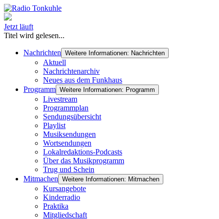
Jetzt läuft
Titel wird gelesen...
Nachrichten
Weitere Informationen: Nachrichten
Aktuell
Nachrichtenarchiv
Neues aus dem Funkhaus
Programm
Weitere Informationen: Programm
Livestream
Programmplan
Sendungsübersicht
Playlist
Musiksendungen
Wortsendungen
Lokalredaktions-Podcasts
Über das Musikprogramm
Trug und Schein
Mitmachen
Weitere Informationen: Mitmachen
Kursangebote
Kinderradio
Praktika
Mitgliedschaft