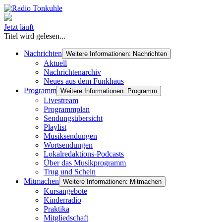
Jetzt läuft
Titel wird gelesen...
Nachrichten
Weitere Informationen: Nachrichten
Aktuell
Nachrichtenarchiv
Neues aus dem Funkhaus
Programm
Weitere Informationen: Programm
Livestream
Programmplan
Sendungsübersicht
Playlist
Musiksendungen
Wortsendungen
Lokalredaktions-Podcasts
Über das Musikprogramm
Trug und Schein
Mitmachen
Weitere Informationen: Mitmachen
Kursangebote
Kinderradio
Praktika
Mitgliedschaft