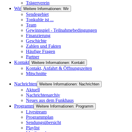
Trägerverein
Wir
Weitere Informationen: Wir
Sendegebiet
Tonkuhle ist ...
Team
Gewinnspiel - Teilnahmebedingungen
Finanzierung
Geschichte
Zahlen und Fakten
Häufige Fragen
Partner
Kontakt
Weitere Informationen: Kontakt
Kontakt, Anfahrt & Öffnungszeiten
Mitschnitte
Nachrichten
Weitere Informationen: Nachrichten
Aktuell
Nachrichtenarchiv
Neues aus dem Funkhaus
Programm
Weitere Informationen: Programm
Livestream
Programmplan
Sendungsübersicht
Playlist