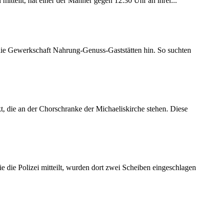
itteilt, hat einer der Männer gegen 12:30 Uhr an ihrer...
 die Gewerkschaft Nahrung-Genuss-Gaststätten hin. So suchten
 die an der Chorschranke der Michaeliskirche stehen. Diese
 die Polizei mitteilt, wurden dort zwei Scheiben eingeschlagen