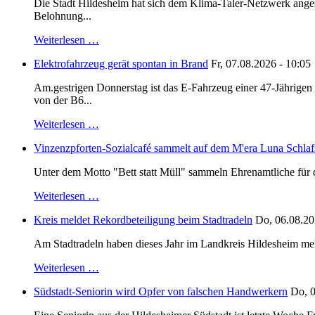
Die Stadt Hildesheim hat sich dem Klima-Taler-Netzwerk anges
Belohnung...
Weiterlesen …
Elektrofahrzeug gerät spontan in Brand
Fr, 07.08.2026 - 10:05
Am.gestrigen Donnerstag ist das E-Fahrzeug einer 47-Jährige
von der B6...
Weiterlesen …
Vinzenzpforten-Sozialcafé sammelt auf dem M'era Luna Schlaf
Unter dem Motto "Bett statt Müll" sammeln Ehrenamtliche für d
Weiterlesen …
Kreis meldet Rekordbeteiligung beim Stadtradeln
Do, 06.08.20
Am Stadtradeln haben dieses Jahr im Landkreis Hildesheim mehr 
Weiterlesen …
Südstadt-Seniorin wird Opfer von falschen Handwerkern
Do, 0