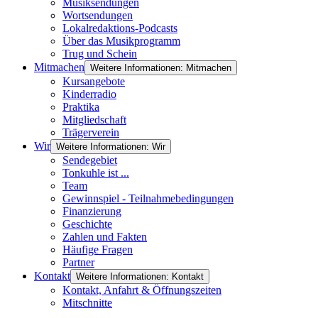
Musiksendungen
Wortsendungen
Lokalredaktions-Podcasts
Über das Musikprogramm
Trug und Schein
Mitmachen
Weitere Informationen: Mitmachen
Kursangebote
Kinderradio
Praktika
Mitgliedschaft
Trägerverein
Wir
Weitere Informationen: Wir
Sendegebiet
Tonkuhle ist ...
Team
Gewinnspiel - Teilnahmebedingungen
Finanzierung
Geschichte
Zahlen und Fakten
Häufige Fragen
Partner
Kontakt
Weitere Informationen: Kontakt
Kontakt, Anfahrt & Öffnungszeiten
Mitschnitte