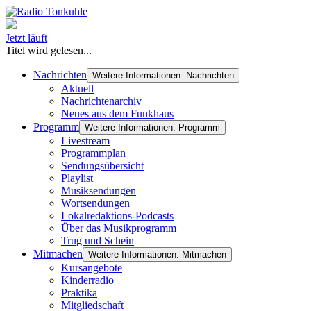
Jetzt läuft
Titel wird gelesen...
Nachrichten
Weitere Informationen: Nachrichten
Aktuell
Nachrichtenarchiv
Neues aus dem Funkhaus
Programm
Weitere Informationen: Programm
Livestream
Programmplan
Sendungsübersicht
Playlist
Musiksendungen
Wortsendungen
Lokalredaktions-Podcasts
Über das Musikprogramm
Trug und Schein
Mitmachen
Weitere Informationen: Mitmachen
Kursangebote
Kinderradio
Praktika
Mitgliedschaft