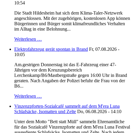
10:54
Die Stadt Hildesheim hat sich dem Klima-Taler-Netzwerk
angeschlossen. Mit der zugehörigen, kostenlosen App können
Bürgerinnen und Bürger somit klimafreundliches Verhalten
im Alltag in eine Belohnung...
Weiterlesen …
Elektrofahrzeug gerät spontan in Brand
Fr, 07.08.2026 -
10:05
Am.gestrigen Donnerstag ist das E-Fahrzeug einer 47-
Jährigen vor dem Kreuzungsbereich
Lerchenkamp/B6/Mastbergstraße gegen 16:00 Uhr in Brand
geraten. Nach Angaben der Polizei befuhr die Frau von der
B6...
Weiterlesen …
Vinzenzpforten-Sozialcafé sammelt auf dem M'era Luna
Schlafsäcke, Isomatten und Zelte
Do, 06.08.2026 - 14:10
Unter dem Motto "Bett statt Müll" sammeln Ehrenamtliche
für das Sozialcafé Vinzenzpforte auf dem M'era Luna Festival
ausgediente Schlafsäcke, Isomatten und Zelte. Nach jedem