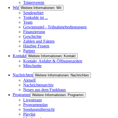
Trägerverein
Wir
Weitere Informationen: Wir
Sendegebiet
Tonkuhle ist ...
Team
Gewinnspiel - Teilnahmebedingungen
Finanzierung
Geschichte
Zahlen und Fakten
Häufige Fragen
Partner
Kontakt
Weitere Informationen: Kontakt
Kontakt, Anfahrt & Öffnungszeiten
Mitschnitte
Nachrichten
Weitere Informationen: Nachrichten
Aktuell
Nachrichtenarchiv
Neues aus dem Funkhaus
Programm
Weitere Informationen: Programm
Livestream
Programmplan
Sendungsübersicht
Playlist