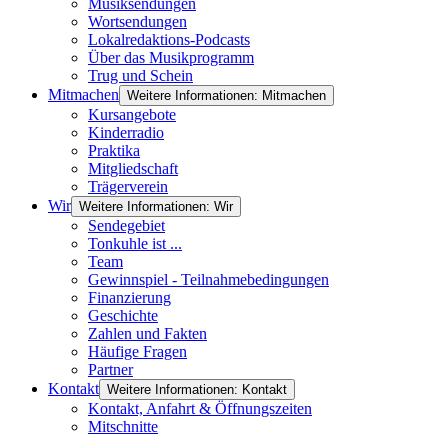
Musiksendungen
Wortsendungen
Lokalredaktions-Podcasts
Über das Musikprogramm
Trug und Schein
Mitmachen
Weitere Informationen: Mitmachen
Kursangebote
Kinderradio
Praktika
Mitgliedschaft
Trägerverein
Wir
Weitere Informationen: Wir
Sendegebiet
Tonkuhle ist ...
Team
Gewinnspiel - Teilnahmebedingungen
Finanzierung
Geschichte
Zahlen und Fakten
Häufige Fragen
Partner
Kontakt
Weitere Informationen: Kontakt
Kontakt, Anfahrt & Öffnungszeiten
Mitschnitte