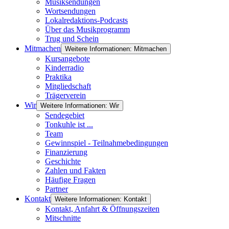
Musiksendungen
Wortsendungen
Lokalredaktions-Podcasts
Über das Musikprogramm
Trug und Schein
Mitmachen
Weitere Informationen: Mitmachen
Kursangebote
Kinderradio
Praktika
Mitgliedschaft
Trägerverein
Wir
Weitere Informationen: Wir
Sendegebiet
Tonkuhle ist ...
Team
Gewinnspiel - Teilnahmebedingungen
Finanzierung
Geschichte
Zahlen und Fakten
Häufige Fragen
Partner
Kontakt
Weitere Informationen: Kontakt
Kontakt, Anfahrt & Öffnungszeiten
Mitschnitte