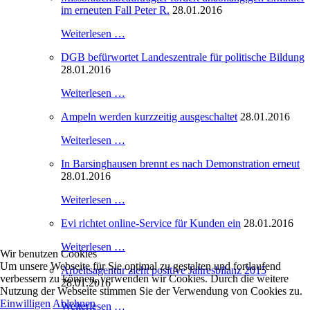
im erneuten Fall Peter R.
28.01.2016
Weiterlesen …
DGB befürwortet Landeszentrale für politische Bildung
28.01.2016
Weiterlesen …
Ampeln werden kurzzeitig ausgeschaltet
28.01.2016
Weiterlesen …
In Barsinghausen brennt es nach Demonstration erneut
28.01.2016
Weiterlesen …
Evi richtet online-Service für Kunden ein
28.01.2016
Weiterlesen …
Wir benutzen Cookies
Um unsere Webseite für Sie optimal zu gestalten und fortlaufend
Arbeitsagentur zieht positive Jahresbilanz 2015
verbessern zu können, verwenden wir Cookies. Durch die weitere
28.01.2016
Nutzung der Webseite stimmen Sie der Verwendung von Cookies zu.
Einwilligen
Ablehnen
Weiterlesen …