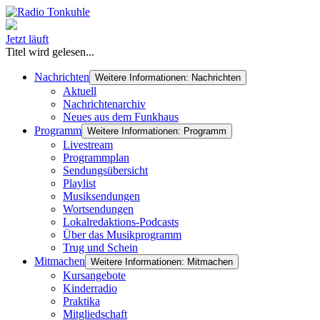
Jetzt läuft
Titel wird gelesen...
Nachrichten
Weitere Informationen: Nachrichten
Aktuell
Nachrichtenarchiv
Neues aus dem Funkhaus
Programm
Weitere Informationen: Programm
Livestream
Programmplan
Sendungsübersicht
Playlist
Musiksendungen
Wortsendungen
Lokalredaktions-Podcasts
Über das Musikprogramm
Trug und Schein
Mitmachen
Weitere Informationen: Mitmachen
Kursangebote
Kinderradio
Praktika
Mitgliedschaft