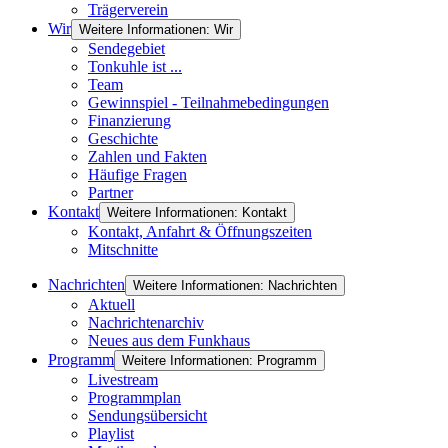
Trägerverein
Wir
Weitere Informationen: Wir
Sendegebiet
Tonkuhle ist ...
Team
Gewinnspiel - Teilnahmebedingungen
Finanzierung
Geschichte
Zahlen und Fakten
Häufige Fragen
Partner
Kontakt
Weitere Informationen: Kontakt
Kontakt, Anfahrt & Öffnungszeiten
Mitschnitte
Nachrichten
Weitere Informationen: Nachrichten
Aktuell
Nachrichtenarchiv
Neues aus dem Funkhaus
Programm
Weitere Informationen: Programm
Livestream
Programmplan
Sendungsübersicht
Playlist